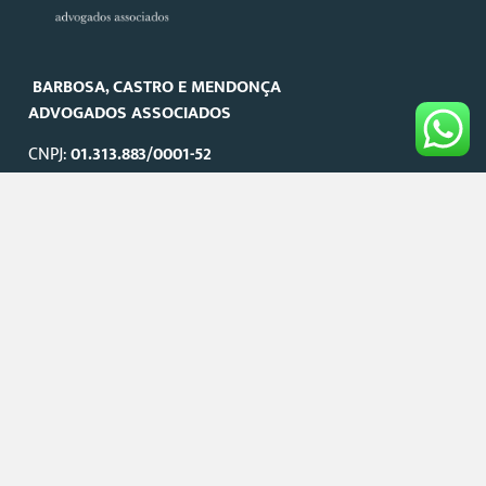
BARBOSA, CASTRO E MENDONÇA
ADVOGADOS ASSOCIADOS
CNPJ:
01.313.883/0001-52
Belo Horizonte | São Paulo
Site Map
Sobre o escritório
Áreas de Atuação
Equipe
Informativo BCM
Política de Privacidade