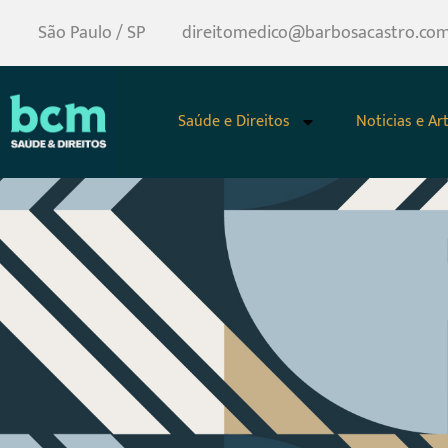
São Paulo / SP
direitomedico@barbosacastro.com
Saúde e Direitos
Noticias e Ar